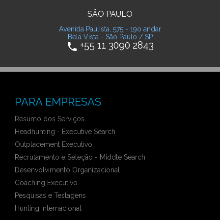
SÃO PAULO
Avenida Paulista, 575 - 19o andar
Bela Vista - São Paulo / SP
+55 11 3090 2843
phone
PARA EMPRESAS
Resumo dos Serviços
Headhunting - Executive Search
Outplacement Executivo
Recrutamento e Seleção - Middle Search
Desenvolvimento Organizacional
Coaching Executivo
Pesquisas e Testagens
Hunting Internacional