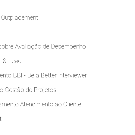
a Outplacement
 sobre Avaliação de Desempenho
t & Lead
to BBI - Be a Better Interviewer
to Gestão de Projetos
namento Atendimento ao Cliente
t
t