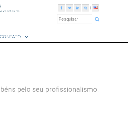
S
|
os clientes de
expand_more
CONTATO
abéns pelo seu profissionalismo.