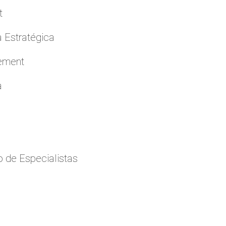
t
a Estratégica
cement
a
 de Especialistas