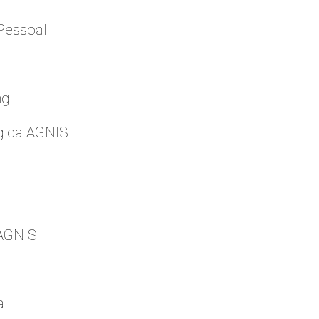
Pessoal
ng
g da AGNIS
 AGNIS
a