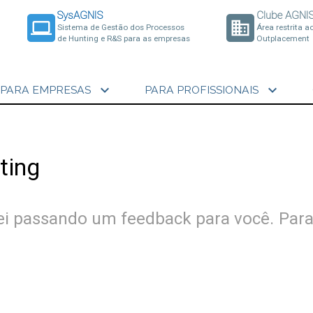
SysAGNIS
Clube AGNI
laptop
business
Sistema de Gestão dos Processos
Área restrita a
de Hunting e R&S para as empresas
Outplacement
expand_more
expand_more
PARA EMPRESAS
PARA PROFISSIONAIS
ting
arei passando um feedback para você. Par