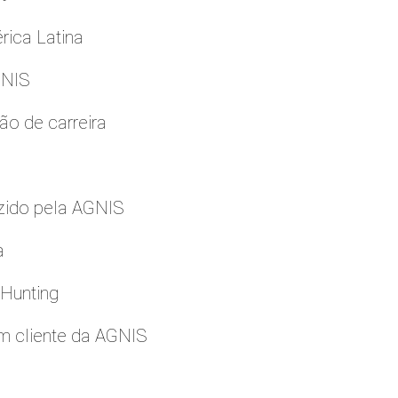
rica Latina
GNIS
ão de carreira
zido pela AGNIS
a
 Hunting
m cliente da AGNIS