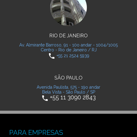
RIO DE JANEIRO
Av. Almirante Barroso, 91 - 10o andar - 1004/1005
Centro - Rio de Janeiro / RJ
phone
+55 21 2524 5939
SÃO PAULO
Avenida Paulista, 575 - 19o andar
Bela Vista - São Paulo / SP
+55 11 3090 2843
phone
PARA EMPRESAS