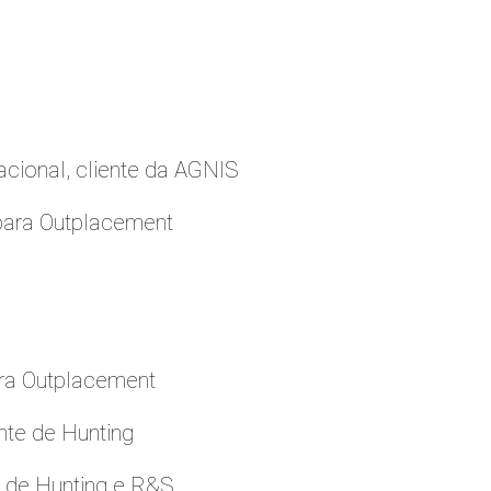
cional, cliente da AGNIS
para Outplacement
ara Outplacement
nte de Hunting
e de Hunting e R&S