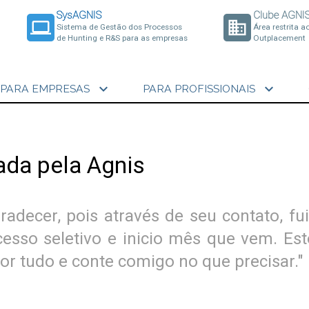
SysAGNIS
Clube AGNI
laptop
business
Sistema de Gestão dos Processos
Área restrita a
de Hunting e R&S para as empresas
Outplacement
expand_more
expand_more
PARA EMPRESAS
PARA PROFISSIONAIS
ada pela Agnis
radecer, pois através de seu contato, f
sso seletivo e inicio mês que vem. Esto
or tudo e conte comigo no que precisar."