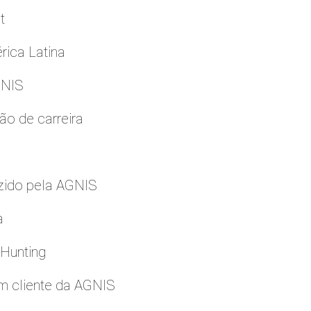
t
rica Latina
GNIS
ão de carreira
zido pela AGNIS
a
 Hunting
m cliente da AGNIS