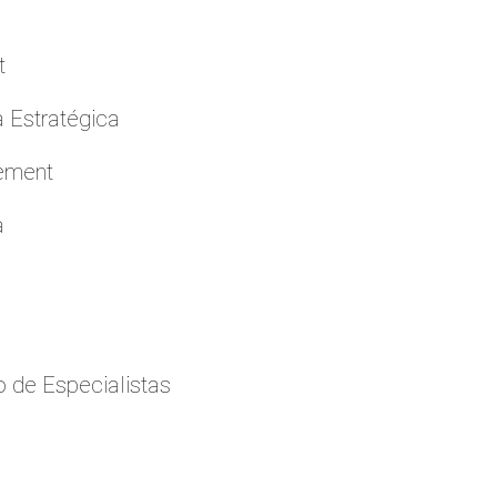
t
a Estratégica
cement
a
 de Especialistas