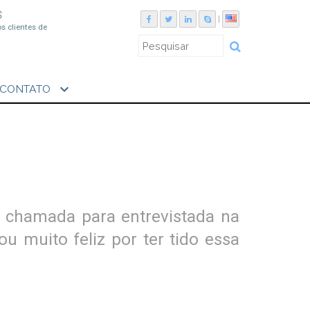
S
|
os clientes de
expand_more
CONTATO
ui chamada para entrevistada na
u muito feliz por ter tido essa