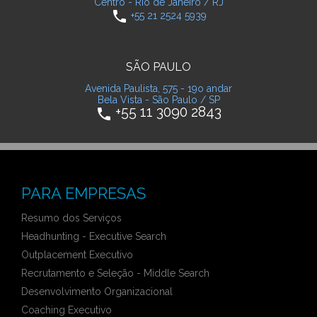
Centro - Rio de Janeiro / RJ
phone
+55 21 2524 5939
SÃO PAULO
Avenida Paulista, 575 - 19o andar
Bela Vista - São Paulo / SP
+55 11 3090 2843
phone
PARA EMPRESAS
Resumo dos Serviços
Headhunting - Executive Search
Outplacement Executivo
Recrutamento e Seleção - Middle Search
Desenvolvimento Organizacional
Coaching Executivo