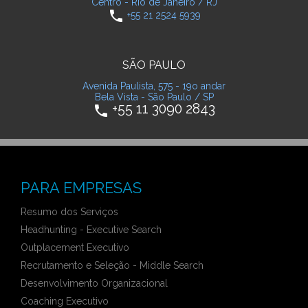
Centro - Rio de Janeiro / RJ
phone
+55 21 2524 5939
SÃO PAULO
Avenida Paulista, 575 - 19o andar
Bela Vista - São Paulo / SP
+55 11 3090 2843
phone
PARA EMPRESAS
Resumo dos Serviços
Headhunting - Executive Search
Outplacement Executivo
Recrutamento e Seleção - Middle Search
Desenvolvimento Organizacional
Coaching Executivo