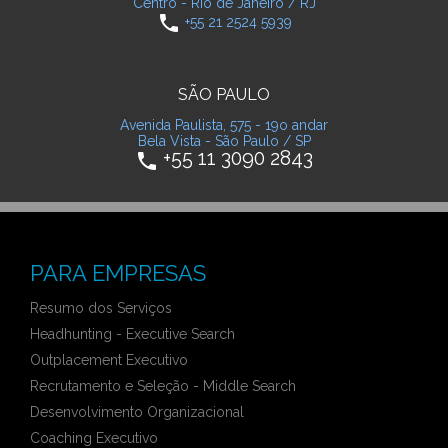
Centro - Rio de Janeiro / RJ
phone
+55 21 2524 5939
SÃO PAULO
Avenida Paulista, 575 - 19o andar
Bela Vista - São Paulo / SP
+55 11 3090 2843
phone
PARA EMPRESAS
Resumo dos Serviços
Headhunting - Executive Search
Outplacement Executivo
Recrutamento e Seleção - Middle Search
Desenvolvimento Organizacional
Coaching Executivo