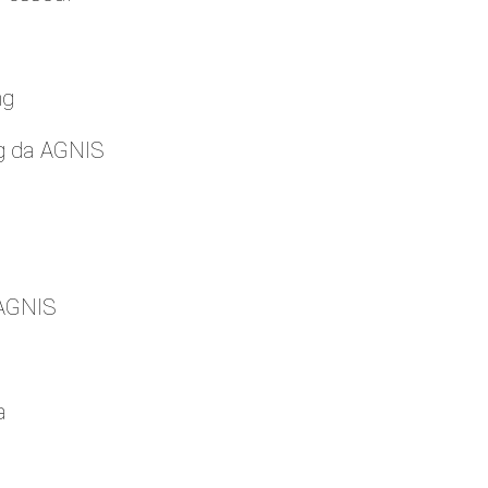
ng
g da AGNIS
 AGNIS
a