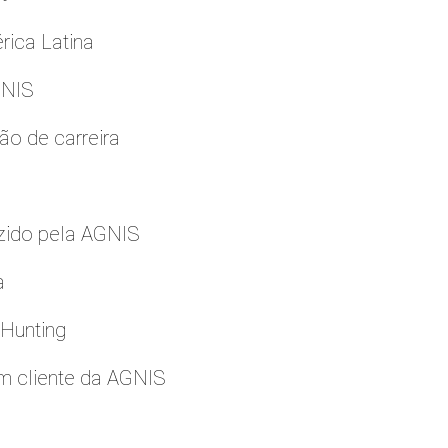
rica Latina
GNIS
ão de carreira
zido pela AGNIS
a
 Hunting
m cliente da AGNIS