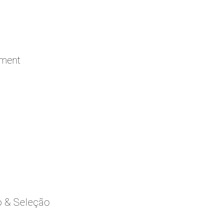
ement
o & Seleção