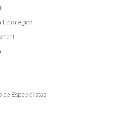
t
a Estratégica
cement
a
 de Especialistas