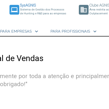
SysAGNIS
Clube AGNI
laptop
business
Sistema de Gestão dos Processos
Área restrita a
de Hunting e R&S para as empresas
Outplacement
expand_more
expand_more
PARA EMPRESAS
PARA PROFISSIONAIS
al de Vendas
rmente por toda a atenção e principalme
obrigado!"