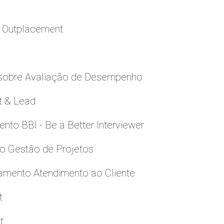
a Outplacement
 sobre Avaliação de Desempenho
t & Lead
to BBI - Be a Better Interviewer
to Gestão de Projetos
namento Atendimento ao Cliente
t
t