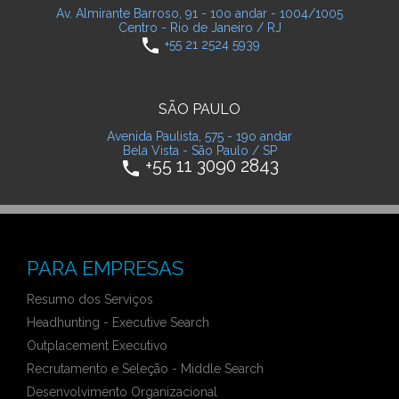
Av. Almirante Barroso, 91 - 10o andar - 1004/1005
Centro - Rio de Janeiro / RJ
phone
+55 21 2524 5939
SÃO PAULO
Avenida Paulista, 575 - 19o andar
Bela Vista - São Paulo / SP
+55 11 3090 2843
phone
PARA EMPRESAS
Resumo dos Serviços
Headhunting - Executive Search
Outplacement Executivo
Recrutamento e Seleção - Middle Search
Desenvolvimento Organizacional