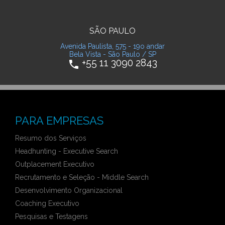
SÃO PAULO
Avenida Paulista, 575 - 19o andar
Bela Vista - São Paulo / SP
+55 11 3090 2843
phone
PARA EMPRESAS
Resumo dos Serviços
Headhunting - Executive Search
Outplacement Executivo
Recrutamento e Seleção - Middle Search
Desenvolvimento Organizacional
Coaching Executivo
Pesquisas e Testagens