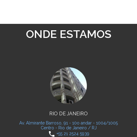
ONDE ESTAMOS
RIO DE JANEIRO
Av. Almirante Barroso, 91 - 10o andar - 1004/1005
Centro - Rio de Janeiro / RJ
phone
+55 21 2524 5939