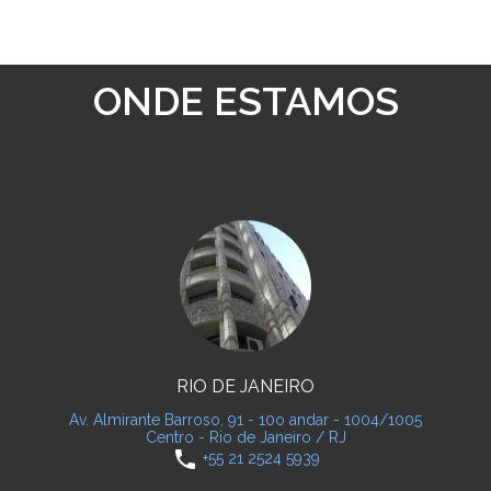
ONDE ESTAMOS
RIO DE JANEIRO
Av. Almirante Barroso, 91 - 10o andar - 1004/1005
Centro - Rio de Janeiro / RJ
phone
+55 21 2524 5939