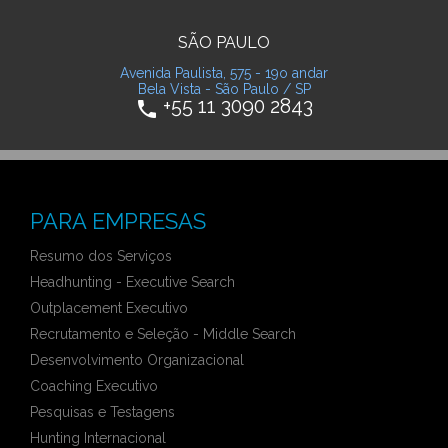
SÃO PAULO
Avenida Paulista, 575 - 19o andar
Bela Vista - São Paulo / SP
+55 11 3090 2843
phone
PARA EMPRESAS
Resumo dos Serviços
Headhunting - Executive Search
Outplacement Executivo
Recrutamento e Seleção - Middle Search
Desenvolvimento Organizacional
Coaching Executivo
Pesquisas e Testagens
Hunting Internacional