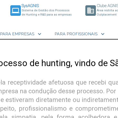
SysAGNIS
Clube AGNI
laptop
business
Sistema de Gestão dos Processos
Área restrita a
de Hunting e R&S para as empresas
Outplacement
expand_more
expand_more
PARA EMPRESAS
PARA PROFISSIONAIS
ocesso de hunting, vindo de S
la receptividade afetuosa que recebi qua
mpresa na condução desse processo. Por
 estiveram diretamente ou indiretament
espeito, profissionalismo e comprometi
la simpatia, pela forma acolhedora e