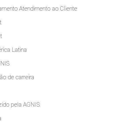
namento Atendimento ao Cliente
t
t
rica Latina
GNIS
ão de carreira
zido pela AGNIS
a