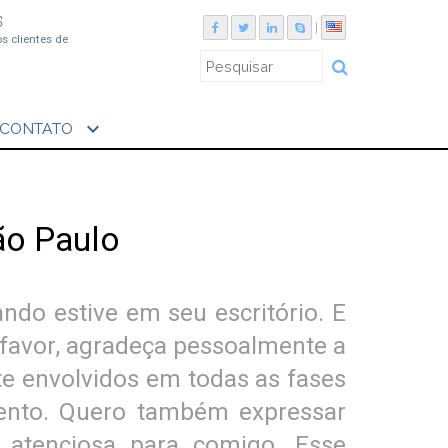
S
|
os clientes de
expand_more
CONTATO
ão Paulo
ndo estive em seu escritório. E
 favor, agradeça pessoalmente a
e envolvidos em todas as fases
mento. Quero também expressar
 atenciosa para comigo. Esse