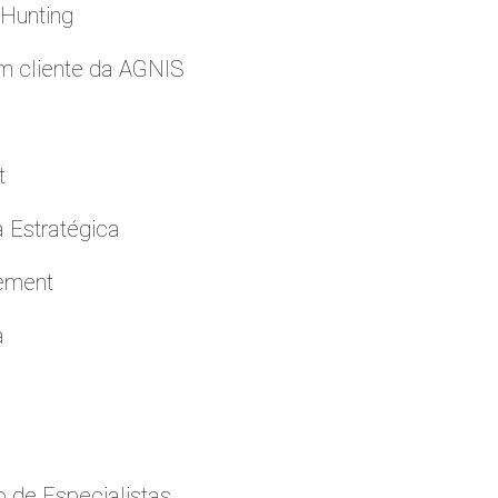
 Hunting
m cliente da AGNIS
t
a Estratégica
cement
a
 de Especialistas