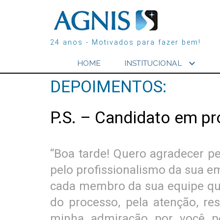
24 anos - Motivados para fazer bem!
expand_more
HOME
INSTITUCIONAL
DEPOIMENTOS:
P.S. – Candidato em pr
“Boa tarde! Quero agradecer pe
pelo profissionalismo da sua e
cada membro da sua equipe que
do processo, pela atenção, r
minha admiração por você pe