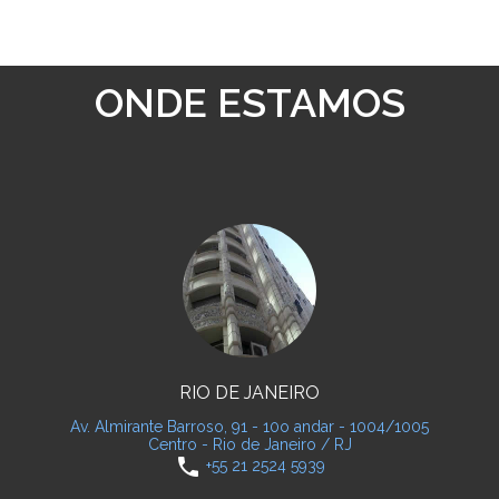
ONDE ESTAMOS
RIO DE JANEIRO
Av. Almirante Barroso, 91 - 10o andar - 1004/1005
Centro - Rio de Janeiro / RJ
phone
+55 21 2524 5939