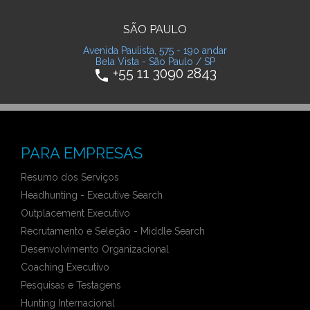
SÃO PAULO
Avenida Paulista, 575 - 19o andar
Bela Vista - São Paulo / SP
+55 11 3090 2843
phone
PARA EMPRESAS
Resumo dos Serviços
Headhunting - Executive Search
Outplacement Executivo
Recrutamento e Seleção - Middle Search
Desenvolvimento Organizacional
Coaching Executivo
Pesquisas e Testagens
Hunting Internacional