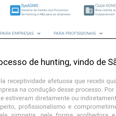
SysAGNIS
Clube AGNI
laptop
business
Sistema de Gestão dos Processos
Área restrita a
de Hunting e R&S para as empresas
Outplacement
expand_more
expand_more
PARA EMPRESAS
PARA PROFISSIONAIS
ocesso de hunting, vindo de S
la receptividade afetuosa que recebi qua
mpresa na condução desse processo. Por
 estiveram diretamente ou indiretament
espeito, profissionalismo e comprometi
la simpatia, pela forma acolhedora e