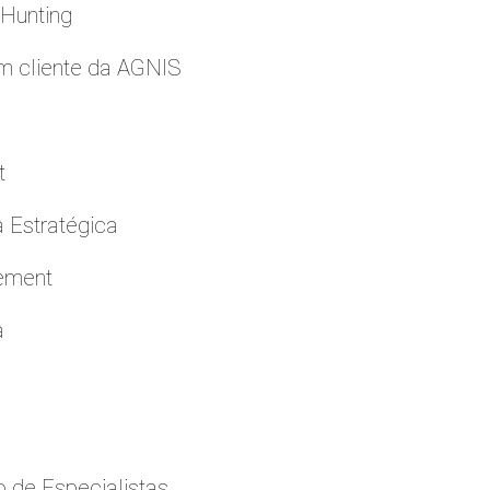
 Hunting
m cliente da AGNIS
t
a Estratégica
cement
a
 de Especialistas