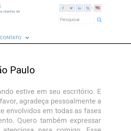
S
|
os clientes de
expand_more
CONTATO
ão Paulo
ndo estive em seu escritório. E
 favor, agradeça pessoalmente a
e envolvidos em todas as fases
mento. Quero também expressar
 atenciosa para comigo. Esse