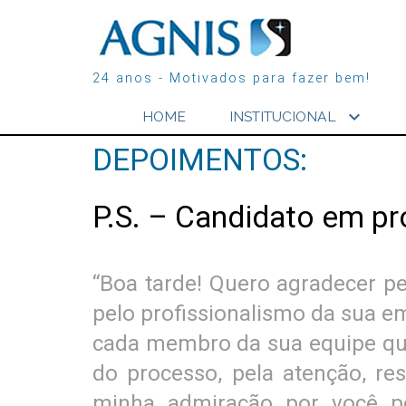
24 anos - Motivados para fazer bem!
expand_more
HOME
INSTITUCIONAL
DEPOIMENTOS:
P.S. – Candidato em pr
“Boa tarde! Quero agradecer pe
pelo profissionalismo da sua e
cada membro da sua equipe que
do processo, pela atenção, r
minha admiração por você pe