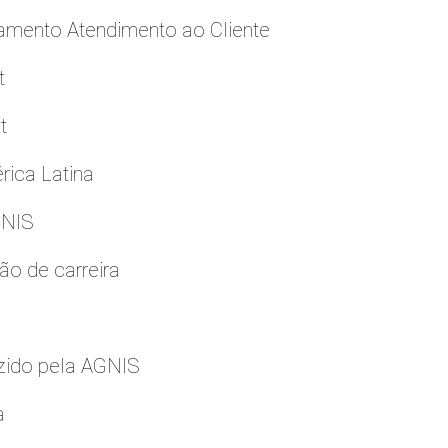
namento Atendimento ao Cliente
t
t
rica Latina
GNIS
ão de carreira
zido pela AGNIS
a