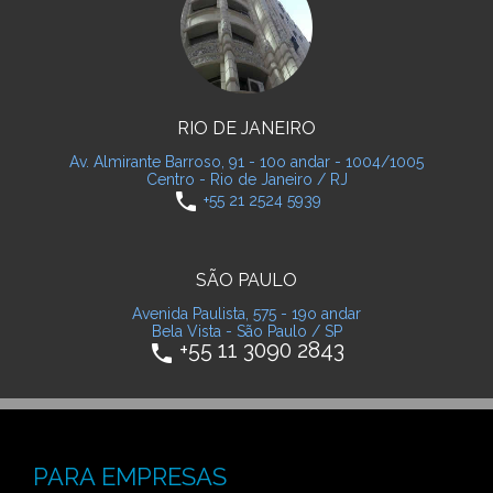
RIO DE JANEIRO
Av. Almirante Barroso, 91 - 10o andar - 1004/1005
Centro - Rio de Janeiro / RJ
phone
+55 21 2524 5939
SÃO PAULO
Avenida Paulista, 575 - 19o andar
Bela Vista - São Paulo / SP
+55 11 3090 2843
phone
PARA EMPRESAS