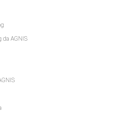
ng
g da AGNIS
 AGNIS
a