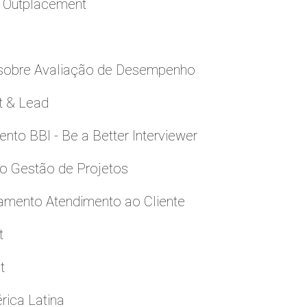
a Outplacement
 sobre Avaliação de Desempenho
t & Lead
to BBI - Be a Better Interviewer
to Gestão de Projetos
namento Atendimento ao Cliente
t
t
rica Latina