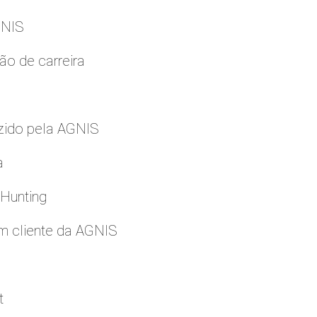
GNIS
ão de carreira
zido pela AGNIS
a
 Hunting
m cliente da AGNIS
t