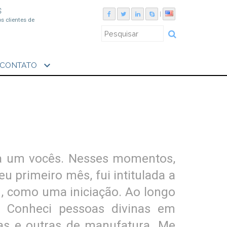
S
|
os clientes de
expand_more
CONTATO
da um vocês. Nesses momentos,
 primeiro mês, fui intitulada a
m, como uma iniciação. Ao longo
. Conheci pessoas divinas em
ras e outras de manufatura. Me