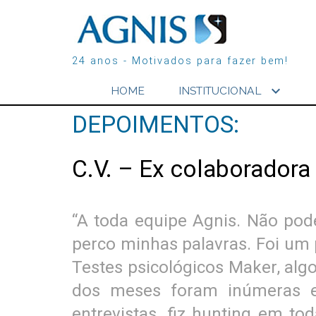
24 anos - Motivados para fazer bem!
expand_more
HOME
INSTITUCIONAL
DEPOIMENTOS:
C.V. – Ex colaboradora
“A toda equipe Agnis. Não po
perco minhas palavras. Foi um 
Testes psicológicos Maker, alg
dos meses foram inúmeras en
entrevistas, fiz hunting em t