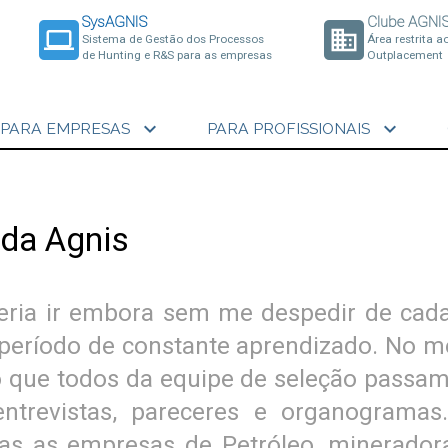
SysAGNIS
Clube AGNI
laptop
business
Sistema de Gestão dos Processos
Área restrita a
de Hunting e R&S para as empresas
Outplacement
expand_more
expand_more
PARA EMPRESAS
PARA PROFISSIONAIS
 da Agnis
deria ir embora sem me despedir de ca
período de constante aprendizado. No meu
o que todos da equipe de seleção passa
trevistas, pareceres e organogramas
odas as empresas de Petróleo, minerado