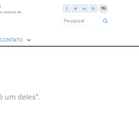
S
|
os clientes de
expand_more
CONTATO
é um deles".