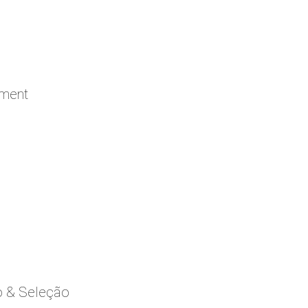
ement
o & Seleção