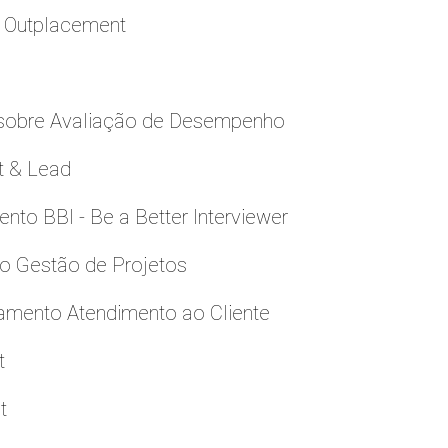
a Outplacement
 sobre Avaliação de Desempenho
t & Lead
to BBI - Be a Better Interviewer
to Gestão de Projetos
namento Atendimento ao Cliente
t
t