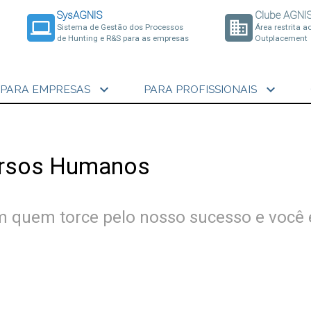
SysAGNIS
Clube AGNI
laptop
business
Sistema de Gestão dos Processos
Área restrita a
de Hunting e R&S para as empresas
Outplacement
expand_more
expand_more
PARA EMPRESAS
PARA PROFISSIONAIS
cursos Humanos
om quem torce pelo nosso sucesso e você 