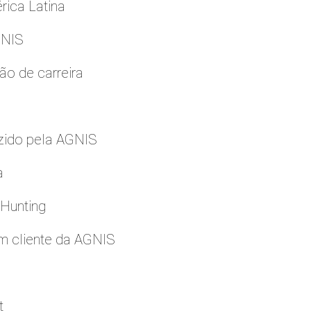
rica Latina
GNIS
ão de carreira
zido pela AGNIS
a
 Hunting
m cliente da AGNIS
t