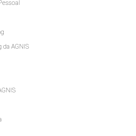
Pessoal
ng
g da AGNIS
 AGNIS
a