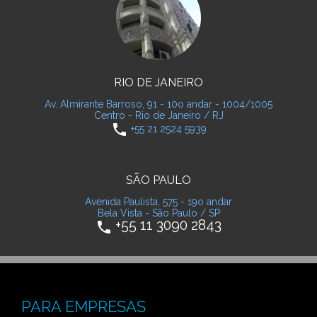
RIO DE JANEIRO
Av. Almirante Barroso, 91 - 10o andar - 1004/1005
Centro - Rio de Janeiro / RJ
phone
+55 21 2524 5939
SÃO PAULO
Avenida Paulista, 575 - 19o andar
Bela Vista - São Paulo / SP
+55 11 3090 2843
phone
PARA EMPRESAS