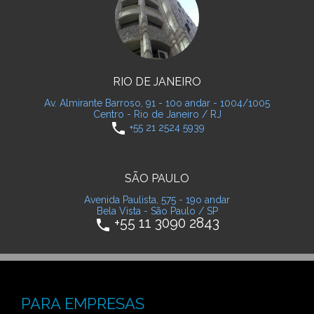
RIO DE JANEIRO
Av. Almirante Barroso, 91 - 10o andar - 1004/1005
Centro - Rio de Janeiro / RJ
phone
+55 21 2524 5939
SÃO PAULO
Avenida Paulista, 575 - 19o andar
Bela Vista - São Paulo / SP
+55 11 3090 2843
phone
PARA EMPRESAS