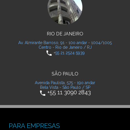
RIO DE JANEIRO
Av. Almirante Barroso, 91 - 10o andar - 1004/1005
Centro - Rio de Janeiro / RJ
phone
+55 21 2524 5939
SÃO PAULO
Avenida Paulista, 575 - 19o andar
Bela Vista - São Paulo / SP
+55 11 3090 2843
phone
PARA EMPRESAS