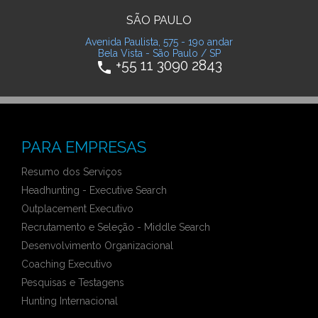
SÃO PAULO
Avenida Paulista, 575 - 19o andar
Bela Vista - São Paulo / SP
+55 11 3090 2843
phone
PARA EMPRESAS
Resumo dos Serviços
Headhunting - Executive Search
Outplacement Executivo
Recrutamento e Seleção - Middle Search
Desenvolvimento Organizacional
Coaching Executivo
Pesquisas e Testagens
Hunting Internacional