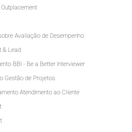
a Outplacement
 sobre Avaliação de Desempenho
t & Lead
to BBI - Be a Better Interviewer
to Gestão de Projetos
namento Atendimento ao Cliente
t
t