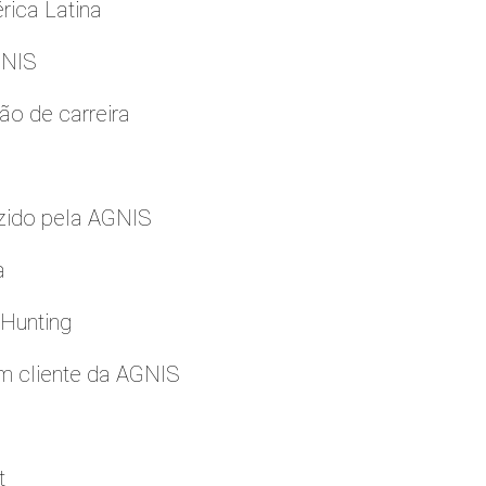
rica Latina
GNIS
ão de carreira
zido pela AGNIS
a
 Hunting
m cliente da AGNIS
t