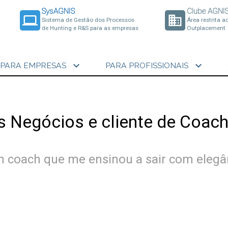
SysAGNIS
Clube AGNI
laptop
business
Sistema de Gestão dos Processos
Área restrita a
de Hunting e R&S para as empresas
Outplacement
expand_more
expand_more
PARA EMPRESAS
PARA PROFISSIONAIS
s Negócios e cliente de Coach
coach que me ensinou a sair com elegâ