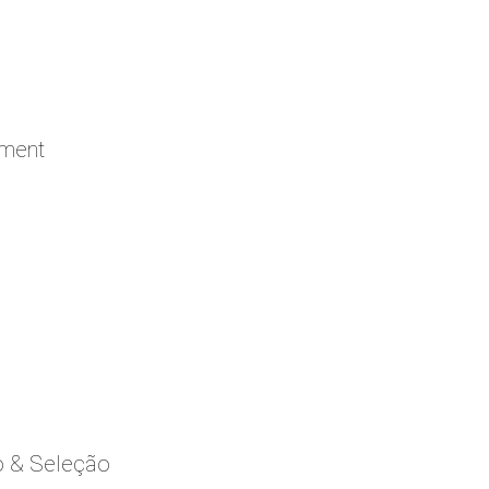
ement
o & Seleção