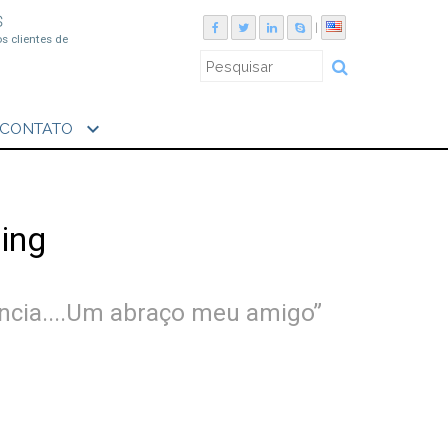
S
|
os clientes de
expand_more
CONTATO
ing
ncia....Um abraço meu amigo”