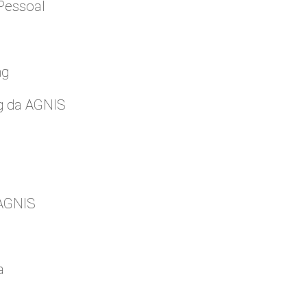
Pessoal
ng
g da AGNIS
 AGNIS
a