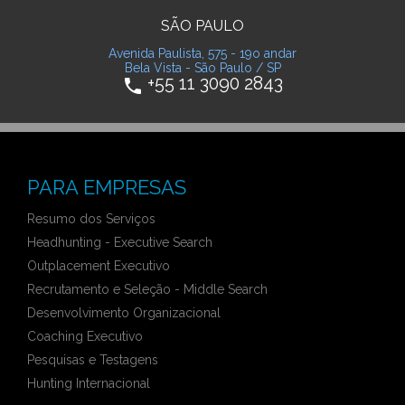
SÃO PAULO
Avenida Paulista, 575 - 19o andar
Bela Vista - São Paulo / SP
+55 11 3090 2843
phone
PARA EMPRESAS
Resumo dos Serviços
Headhunting - Executive Search
Outplacement Executivo
Recrutamento e Seleção - Middle Search
Desenvolvimento Organizacional
Coaching Executivo
Pesquisas e Testagens
Hunting Internacional