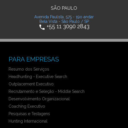
SÃO PAULO
Avenida Paulista, 575 - 19o andar
Bela Vista - São Paulo / SP
+55 11 3090 2843
phone
PARA EMPRESAS
Resumo dos Serviços
Headhunting - Executive Search
Outplacement Executivo
Recrutamento e Seleção - Middle Search
Desenvolvimento Organizacional
Coaching Executivo
Pesquisas e Testagens
Hunting Internacional