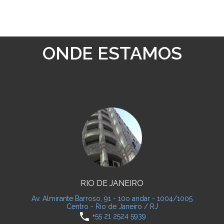
ONDE ESTAMOS
RIO DE JANEIRO
Av. Almirante Barroso, 91 - 10o andar - 1004/1005
Centro - Rio de Janeiro / RJ
phone
+55 21 2524 5939