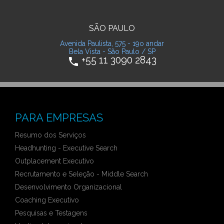
SÃO PAULO
Avenida Paulista, 575 - 19o andar
Bela Vista - São Paulo / SP
+55 11 3090 2843
phone
PARA EMPRESAS
Resumo dos Serviços
Headhunting - Executive Search
Outplacement Executivo
Recrutamento e Seleção - Middle Search
Desenvolvimento Organizacional
Coaching Executivo
Pesquisas e Testagens