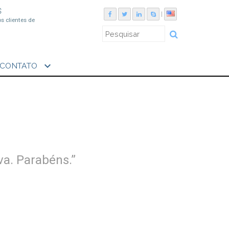
S
|
os clientes de
expand_more
CONTATO
va. Parabéns.”