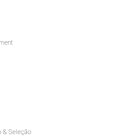
ement
o & Seleção