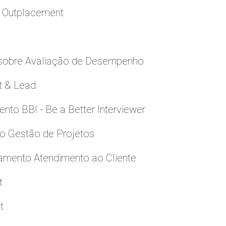
a Outplacement
 sobre Avaliação de Desempenho
t & Lead
to BBI - Be a Better Interviewer
to Gestão de Projetos
namento Atendimento ao Cliente
t
t