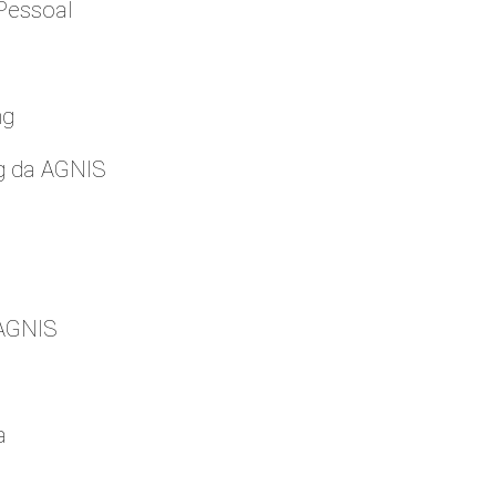
Pessoal
ng
g da AGNIS
 AGNIS
a