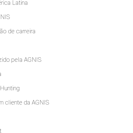
rica Latina
GNIS
ão de carreira
zido pela AGNIS
a
 Hunting
m cliente da AGNIS
t