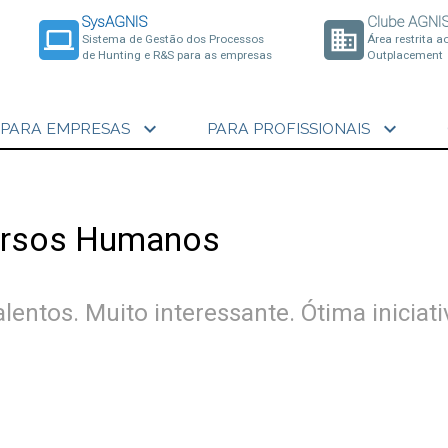
SysAGNIS
Clube AGNI
laptop
business
Sistema de Gestão dos Processos
Área restrita a
de Hunting e R&S para as empresas
Outplacement
expand_more
expand_more
PARA EMPRESAS
PARA PROFISSIONAIS
cursos Humanos
entos. Muito interessante. Ótima iniciati