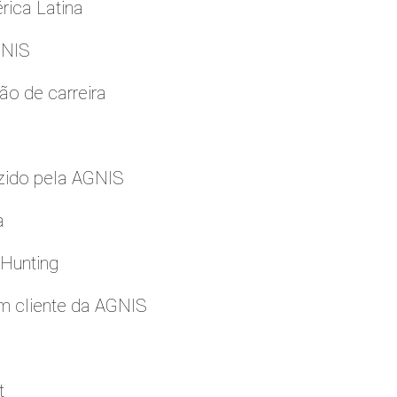
rica Latina
GNIS
ão de carreira
zido pela AGNIS
a
 Hunting
m cliente da AGNIS
t