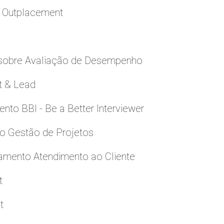
a Outplacement
 sobre Avaliação de Desempenho
t & Lead
to BBI - Be a Better Interviewer
to Gestão de Projetos
namento Atendimento ao Cliente
t
t