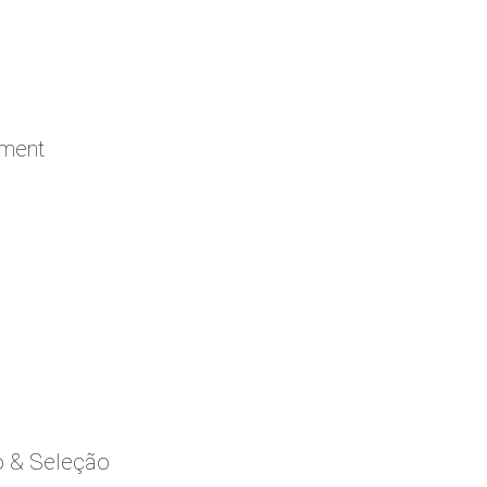
ement
o & Seleção