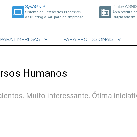
SysAGNIS
Clube AGNI
laptop
business
Sistema de Gestão dos Processos
Área restrita a
de Hunting e R&S para as empresas
Outplacement
expand_more
expand_more
PARA EMPRESAS
PARA PROFISSIONAIS
cursos Humanos
entos. Muito interessante. Ótima iniciati