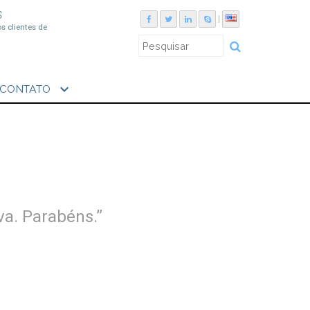
S
|
os clientes de
expand_more
CONTATO
va. Parabéns.”