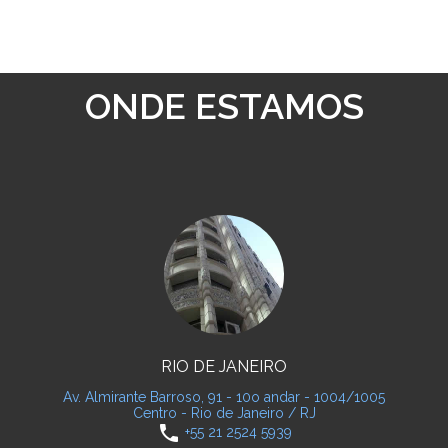
ONDE ESTAMOS
RIO DE JANEIRO
Av. Almirante Barroso, 91 - 10o andar - 1004/1005
Centro - Rio de Janeiro / RJ
phone
+55 21 2524 5939