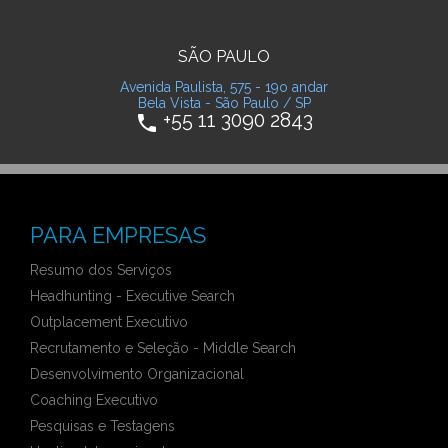
SÃO PAULO
Avenida Paulista, 575 - 19o andar
Bela Vista - São Paulo / SP
+55 11 3090 2843
phone
PARA EMPRESAS
Resumo dos Serviços
Headhunting - Executive Search
Outplacement Executivo
Recrutamento e Seleção - Middle Search
Desenvolvimento Organizacional
Coaching Executivo
Pesquisas e Testagens