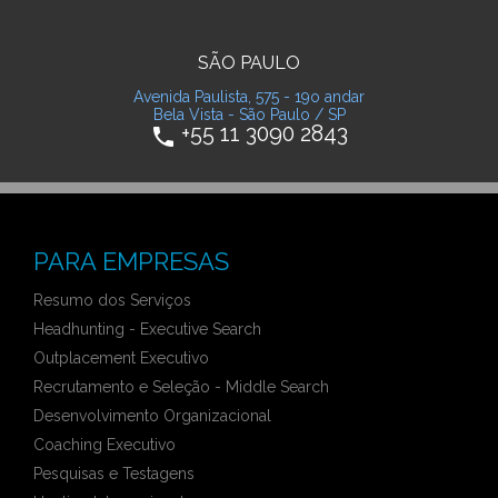
SÃO PAULO
Avenida Paulista, 575 - 19o andar
Bela Vista - São Paulo / SP
+55 11 3090 2843
phone
PARA EMPRESAS
Resumo dos Serviços
Headhunting - Executive Search
Outplacement Executivo
Recrutamento e Seleção - Middle Search
Desenvolvimento Organizacional
Coaching Executivo
Pesquisas e Testagens