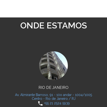
ONDE ESTAMOS
RIO DE JANEIRO
Av. Almirante Barroso, 91 - 10o andar - 1004/1005
Centro - Rio de Janeiro / RJ
phone
+55 21 2524 5939