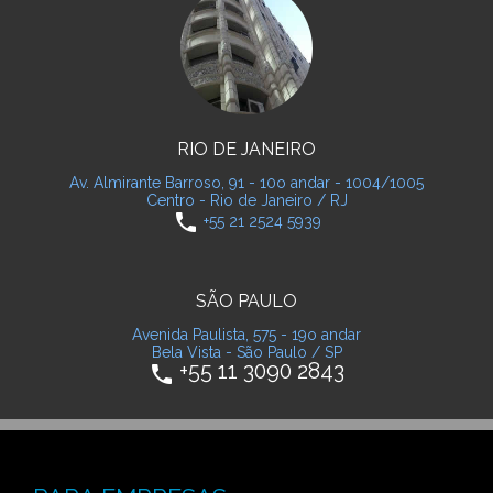
RIO DE JANEIRO
Av. Almirante Barroso, 91 - 10o andar - 1004/1005
Centro - Rio de Janeiro / RJ
phone
+55 21 2524 5939
SÃO PAULO
Avenida Paulista, 575 - 19o andar
Bela Vista - São Paulo / SP
+55 11 3090 2843
phone