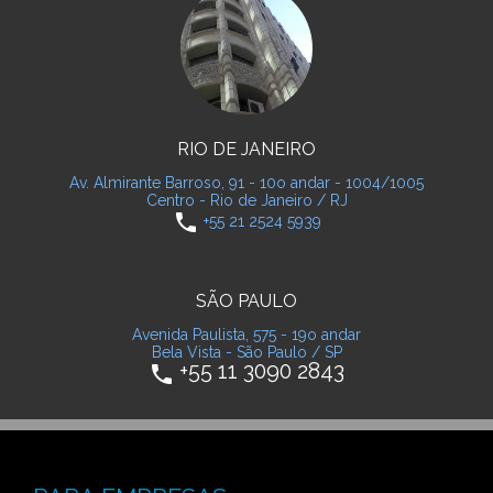
RIO DE JANEIRO
Av. Almirante Barroso, 91 - 10o andar - 1004/1005
Centro - Rio de Janeiro / RJ
phone
+55 21 2524 5939
SÃO PAULO
Avenida Paulista, 575 - 19o andar
Bela Vista - São Paulo / SP
+55 11 3090 2843
phone