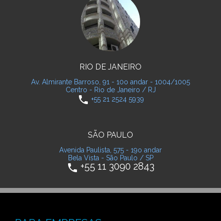
RIO DE JANEIRO
Av. Almirante Barroso, 91 - 10o andar - 1004/1005
Centro - Rio de Janeiro / RJ
phone
+55 21 2524 5939
SÃO PAULO
Avenida Paulista, 575 - 19o andar
Bela Vista - São Paulo / SP
+55 11 3090 2843
phone