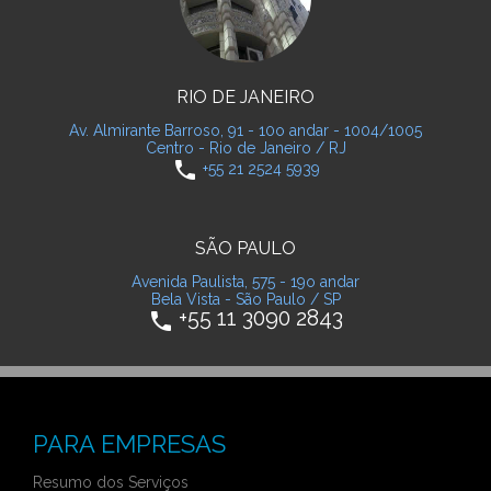
RIO DE JANEIRO
Av. Almirante Barroso, 91 - 10o andar - 1004/1005
Centro - Rio de Janeiro / RJ
phone
+55 21 2524 5939
SÃO PAULO
Avenida Paulista, 575 - 19o andar
Bela Vista - São Paulo / SP
+55 11 3090 2843
phone
PARA EMPRESAS
Resumo dos Serviços