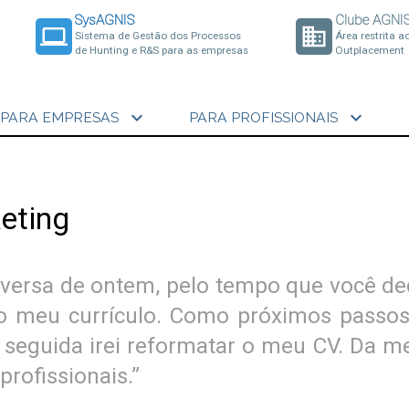
SysAGNIS
Clube AGNI
laptop
business
Sistema de Gestão dos Processos
Área restrita a
de Hunting e R&S para as empresas
Outplacement
expand_more
expand_more
PARA EMPRESAS
PARA PROFISSIONAIS
eting
nversa de ontem, pelo tempo que você de
 o meu currículo. Como próximos passos,
 seguida irei reformatar o meu CV. Da 
profissionais.”