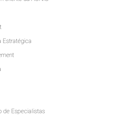
t
a Estratégica
cement
a
 de Especialistas