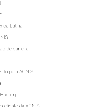
t
t
rica Latina
GNIS
ão de carreira
zido pela AGNIS
a
 Hunting
m cliente da AGNIS