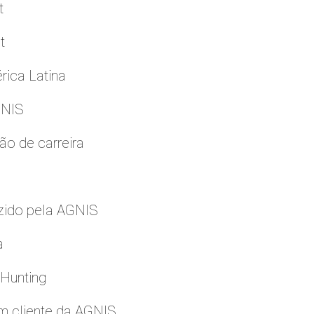
t
t
rica Latina
GNIS
ão de carreira
zido pela AGNIS
a
 Hunting
m cliente da AGNIS