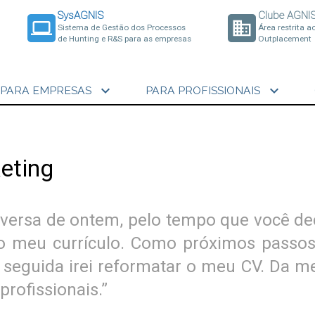
SysAGNIS
Clube AGNI
laptop
business
Sistema de Gestão dos Processos
Área restrita a
de Hunting e R&S para as empresas
Outplacement
expand_more
expand_more
PARA EMPRESAS
PARA PROFISSIONAIS
eting
nversa de ontem, pelo tempo que você de
 o meu currículo. Como próximos passos,
 seguida irei reformatar o meu CV. Da 
profissionais.”