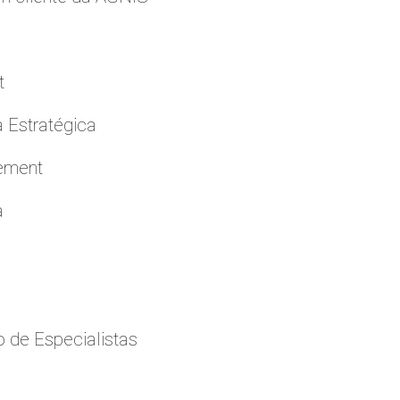
t
a Estratégica
cement
a
 de Especialistas