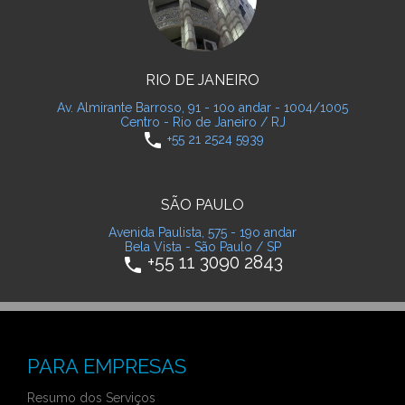
RIO DE JANEIRO
Av. Almirante Barroso, 91 - 10o andar - 1004/1005
Centro - Rio de Janeiro / RJ
phone
+55 21 2524 5939
SÃO PAULO
Avenida Paulista, 575 - 19o andar
Bela Vista - São Paulo / SP
+55 11 3090 2843
phone
PARA EMPRESAS
Resumo dos Serviços