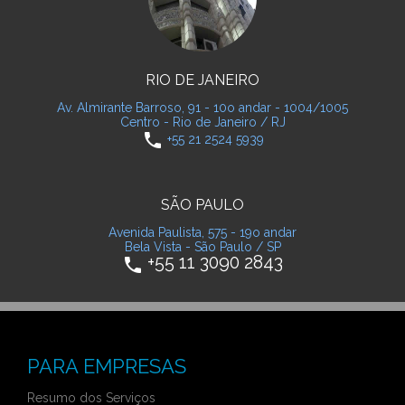
RIO DE JANEIRO
Av. Almirante Barroso, 91 - 10o andar - 1004/1005
Centro - Rio de Janeiro / RJ
phone
+55 21 2524 5939
SÃO PAULO
Avenida Paulista, 575 - 19o andar
Bela Vista - São Paulo / SP
+55 11 3090 2843
phone
PARA EMPRESAS
Resumo dos Serviços