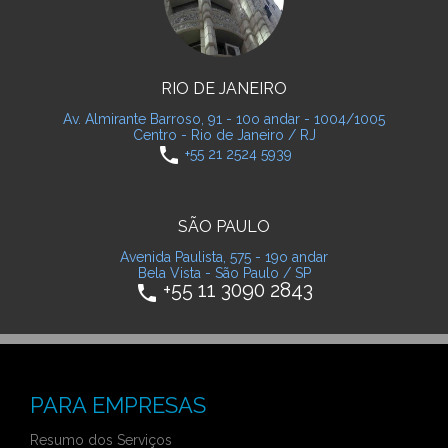
RIO DE JANEIRO
Av. Almirante Barroso, 91 - 10o andar - 1004/1005
Centro - Rio de Janeiro / RJ
phone
+55 21 2524 5939
SÃO PAULO
Avenida Paulista, 575 - 19o andar
Bela Vista - São Paulo / SP
+55 11 3090 2843
phone
PARA EMPRESAS
Resumo dos Serviços