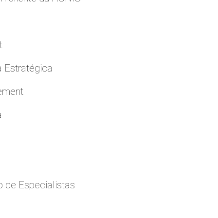
t
a Estratégica
cement
a
 de Especialistas