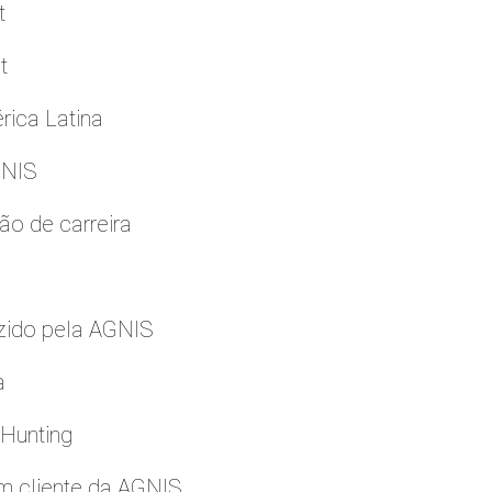
t
t
rica Latina
GNIS
ão de carreira
zido pela AGNIS
a
 Hunting
m cliente da AGNIS