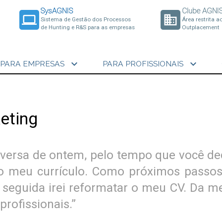
SysAGNIS
Clube AGNI
laptop
business
Sistema de Gestão dos Processos
Área restrita a
de Hunting e R&S para as empresas
Outplacement
expand_more
expand_more
PARA EMPRESAS
PARA PROFISSIONAIS
eting
nversa de ontem, pelo tempo que você de
 o meu currículo. Como próximos passos,
 seguida irei reformatar o meu CV. Da 
profissionais.”