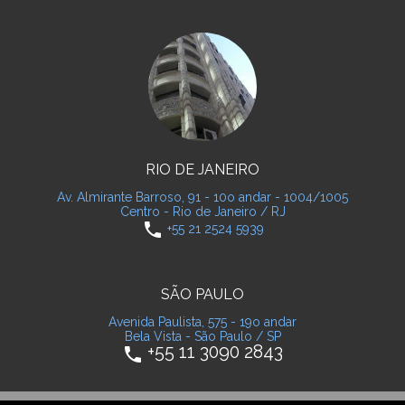
RIO DE JANEIRO
Av. Almirante Barroso, 91 - 10o andar - 1004/1005
Centro - Rio de Janeiro / RJ
phone
+55 21 2524 5939
SÃO PAULO
Avenida Paulista, 575 - 19o andar
Bela Vista - São Paulo / SP
+55 11 3090 2843
phone