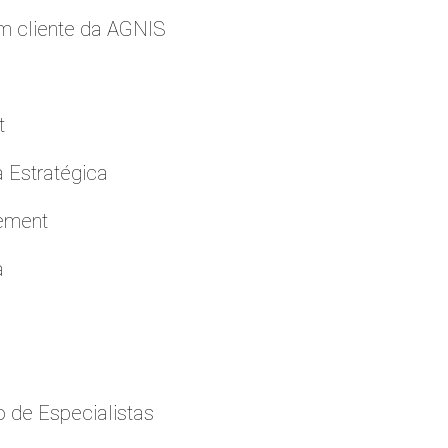
m cliente da AGNIS
t
a Estratégica
cement
a
 de Especialistas