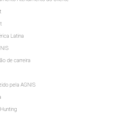
t
t
rica Latina
GNIS
ão de carreira
zido pela AGNIS
a
 Hunting