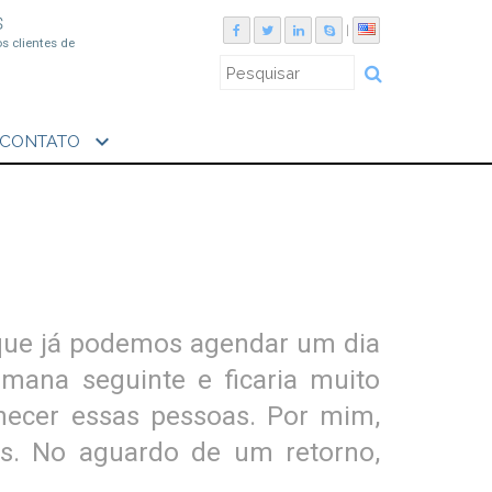
S
|
os clientes de
expand_more
CONTATO
 que já podemos agendar um dia
emana seguinte e ficaria muito
hecer essas pessoas. Por mim,
s. No aguardo de um retorno,