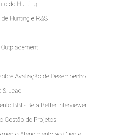
nte de Hunting
e de Hunting e R&S
a Outplacement
 sobre Avaliação de Desempenho
t & Lead
to BBI - Be a Better Interviewer
to Gestão de Projetos
namento Atendimento ao Cliente