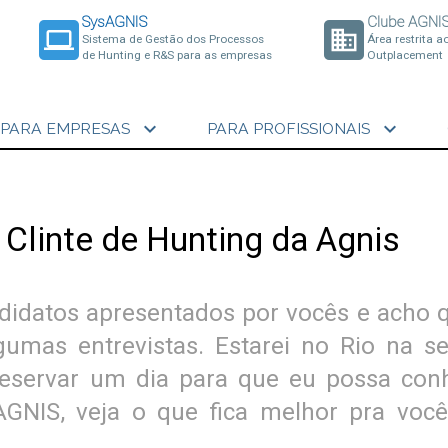
SysAGNIS
Clube AGNI
laptop
business
Sistema de Gestão dos Processos
Área restrita a
de Hunting e R&S para as empresas
Outplacement
expand_more
expand_more
PARA EMPRESAS
PARA PROFISSIONAIS
 Clinte de Hunting da Agnis
didatos apresentados por vocês e acho
gumas entrevistas. Estarei no Rio na s
eservar um dia para que eu possa con
GNIS, veja o que fica melhor pra você