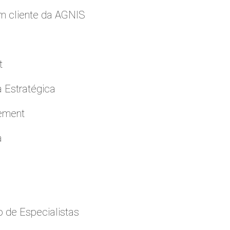
m cliente da AGNIS
t
a Estratégica
cement
a
 de Especialistas