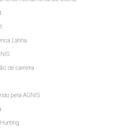
t
t
rica Latina
GNIS
ão de carreira
zido pela AGNIS
a
 Hunting