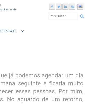
S
|
os clientes de
expand_more
CONTATO
 que já podemos agendar um dia
emana seguinte e ficaria muito
hecer essas pessoas. Por mim,
s. No aguardo de um retorno,