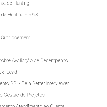
nte de Hunting
e de Hunting e R&S
a Outplacement
 sobre Avaliação de Desempenho
t & Lead
to BBI - Be a Better Interviewer
to Gestão de Projetos
namento Atendimento ao Cliente