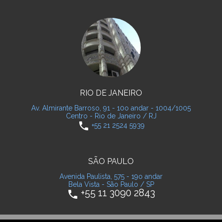
RIO DE JANEIRO
Av. Almirante Barroso, 91 - 10o andar - 1004/1005
Centro - Rio de Janeiro / RJ
phone
+55 21 2524 5939
SÃO PAULO
Avenida Paulista, 575 - 19o andar
Bela Vista - São Paulo / SP
+55 11 3090 2843
phone