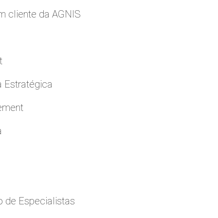
m cliente da AGNIS
t
a Estratégica
cement
a
 de Especialistas