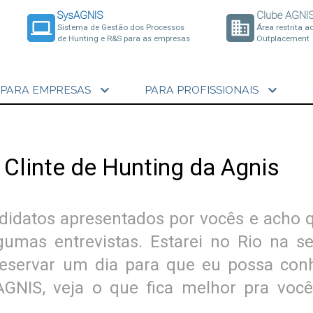
SysAGNIS
Clube AGNI
laptop
business
Sistema de Gestão dos Processos
Área restrita a
de Hunting e R&S para as empresas
Outplacement
expand_more
expand_more
PARA EMPRESAS
PARA PROFISSIONAIS
 Clinte de Hunting da Agnis
didatos apresentados por vocês e acho
gumas entrevistas. Estarei no Rio na s
eservar um dia para que eu possa con
GNIS, veja o que fica melhor pra você