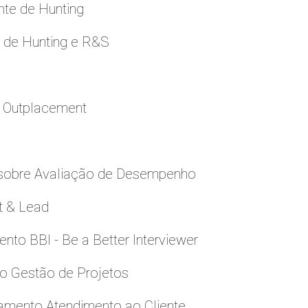
nte de Hunting
e de Hunting e R&S
a Outplacement
 sobre Avaliação de Desempenho
t & Lead
to BBI - Be a Better Interviewer
to Gestão de Projetos
namento Atendimento ao Cliente