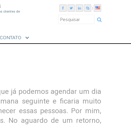
S
|
os clientes de
expand_more
CONTATO
 que já podemos agendar um dia
emana seguinte e ficaria muito
hecer essas pessoas. Por mim,
s. No aguardo de um retorno,