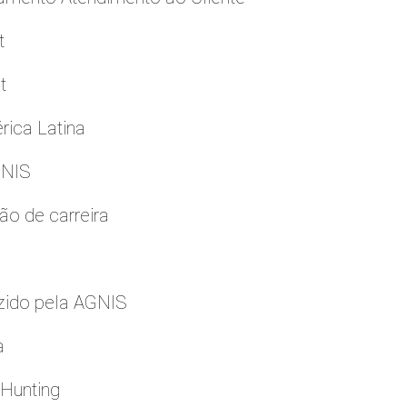
t
t
rica Latina
GNIS
ão de carreira
zido pela AGNIS
a
 Hunting