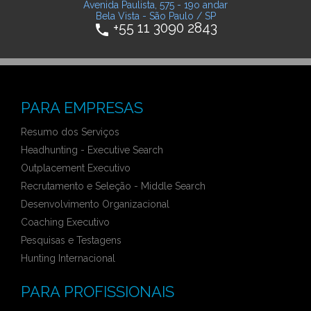
Avenida Paulista, 575 - 19o andar
Bela Vista - São Paulo / SP
+55 11 3090 2843
phone
PARA EMPRESAS
Resumo dos Serviços
Headhunting - Executive Search
Outplacement Executivo
Recrutamento e Seleção - Middle Search
Desenvolvimento Organizacional
Coaching Executivo
Pesquisas e Testagens
Hunting Internacional
PARA PROFISSIONAIS