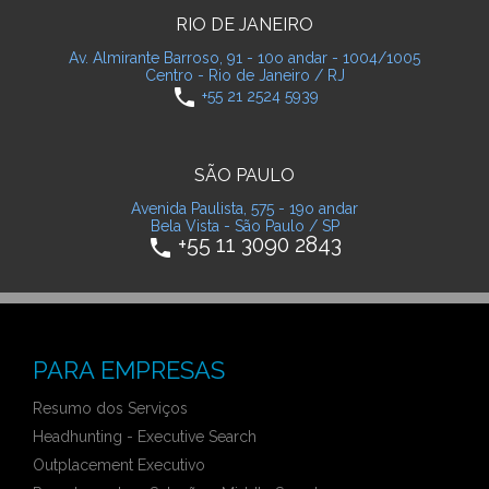
RIO DE JANEIRO
Av. Almirante Barroso, 91 - 10o andar - 1004/1005
Centro - Rio de Janeiro / RJ
phone
+55 21 2524 5939
SÃO PAULO
Avenida Paulista, 575 - 19o andar
Bela Vista - São Paulo / SP
+55 11 3090 2843
phone
PARA EMPRESAS
Resumo dos Serviços
Headhunting - Executive Search
Outplacement Executivo