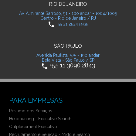
RIO DE JANEIRO
Av. Almirante Barroso, 91 - 10o andar - 1004/1005
Centro - Rio de Janeiro / RJ
phone
+55 21 2524 5939
SÃO PAULO
Avenida Paulista, 575 - 19o andar
Bela Vista - São Paulo / SP
+55 11 3090 2843
phone
PARA EMPRESAS
Resumo dos Serviços
Headhunting - Executive Search
Outplacement Executivo
Recrutamento e Seleção - Middle Search