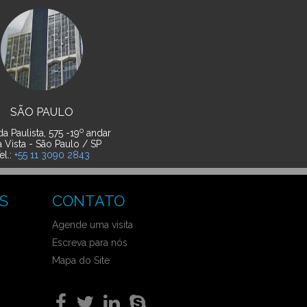
SÃO PAULO
o
a Paulista, 575 -19
andar
a Vista - São Paulo / SP
el.:
+55 11 3090 2843
S
CONTATO
Agende uma visita
Escreva para nós
Mapa do Site