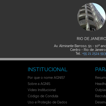
RIO DE JANEIR
o
Av. Almirante Barroso, 91 - 10
and
Centro - Rio de Janeiro
Tel.:
+55 21 2524 59
INSTITUCIONAL
PAR
Por que o nome AGNIS?
Resumo
Sobre a AGNIS
Headhu
Vídeo Institucional
Outpla
Código de Conduta
Recrut
Uso e Proteção de Dados
Desenv