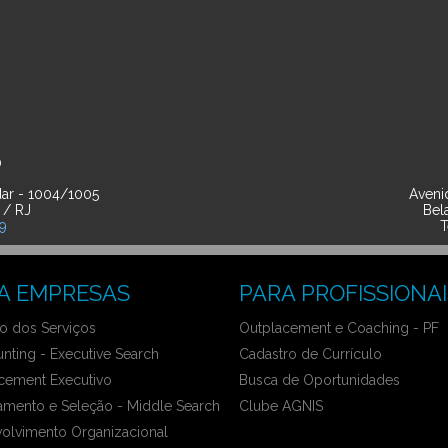
O
ar - 1004/1005
Avenid
 / RJ
Bel
39
T
A EMPRESAS
PARA PROFISSIONAI
 dos Serviços
Outplacement e Coaching - PF
nting - Executive Search
Cadastro de Currículo
cement Executivo
Busca de Oportunidades
amento e Seleção - Middle Search
Clube AGNIS
olvimento Organizacional