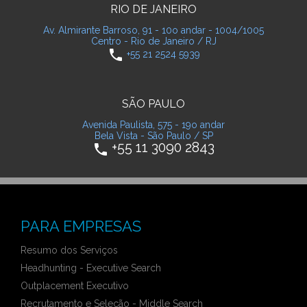
RIO DE JANEIRO
Av. Almirante Barroso, 91 - 10o andar - 1004/1005
Centro - Rio de Janeiro / RJ
phone
+55 21 2524 5939
SÃO PAULO
Avenida Paulista, 575 - 19o andar
Bela Vista - São Paulo / SP
+55 11 3090 2843
phone
PARA EMPRESAS
Resumo dos Serviços
Headhunting - Executive Search
Outplacement Executivo
Recrutamento e Seleção - Middle Search