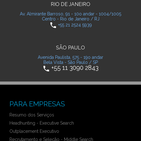
RIO DE JANEIRO
Av. Almirante Barroso, 91 - 10o andar - 1004/1005
Centro - Rio de Janeiro / RJ
phone
+55 21 2524 5939
SÃO PAULO
Avenida Paulista, 575 - 19o andar
Bela Vista - São Paulo / SP
+55 11 3090 2843
phone
PARA EMPRESAS
Resumo dos Serviços
Headhunting - Executive Search
Outplacement Executivo
Recrutamento e Seleção - Middle Search